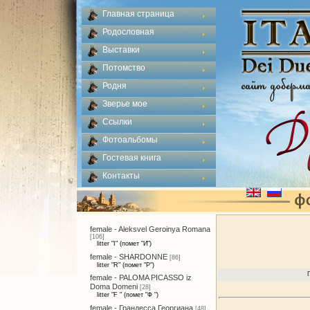
Главная страница
Родословная
Выставки
Потомство
Родня
Зверье мое
Ссылки
Фотоальбомы
Гостевая книга
Контакты
female - Aleksvel Geroinya Romana
[106]
litter "I" (помет "И")
female - SHARDONNE
[86]
litter "R" (помет "Р")
female - PALOMA PICASSO iz
Doma Domeni
[28]
litter "F " (помет "Ф ")
female - Грандесса Георгиана
[48]