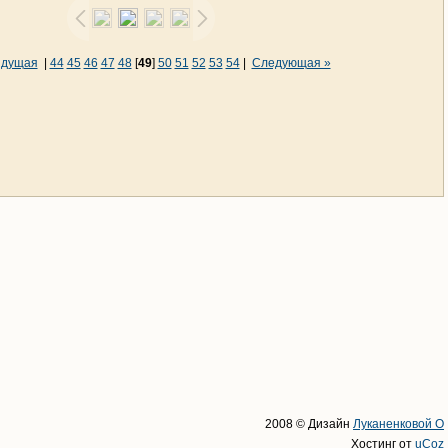
ыдущая
|
44
45
46
47
48
[
49
]
50
51
52
53
54
|
Следующая »
2008 © Дизайн
Луканенковой О
Хостинг от
uCoz