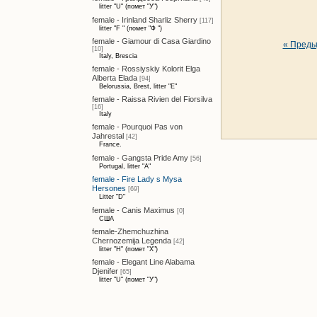
litter "U" (помет "У")
female - Irinland Sharliz Sherry
[117]
litter "F " (помет "Ф ")
female - Giamour di Casa Giardino
« Пред
[10]
Italy, Brescia
female - Rossiyskiy Kolorit Elga
Alberta Elada
[94]
Belorussia, Brest, litter "E"
female - Raissa Rivien del Fiorsilva
[16]
Italy
female - Pourquoi Pas von
Jahrestal
[42]
France.
female - Gangsta Pride Amy
[56]
Portugal, litter "A"
female - Fire Lady s Mysa
Hersones
[69]
Litter "D"
female - Canis Maximus
[0]
США
female-Zhemchuzhina
Chernozemija Legenda
[42]
litter "H" (помет "Х")
female - Elegant Line Alabama
Djenifer
[65]
litter "U" (помет "У")