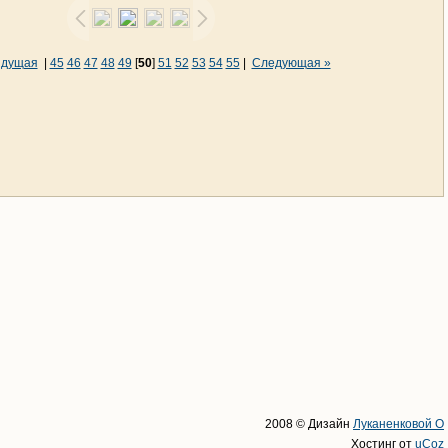
ыдущая
|
45
46
47
48
49
[
50
]
51
52
53
54
55
|
Следующая »
2008 © Дизайн
Луканенковой О
Хостинг от
uCoz