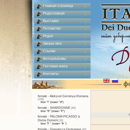
Главная страница
Родословная
Выставки
Потомство
Родня
Зверье мое
Ссылки
Фотоальбомы
Гостевая книга
Контакты
female - Aleksvel Geroinya Romana
[106]
litter "I" (помет "И")
female - SHARDONNE
[86]
litter "R" (помет "Р")
female - PALOMA PICASSO iz
Doma Domeni
[28]
litter "F " (помет "Ф ")
female - Грандесса Георгиана
[48]