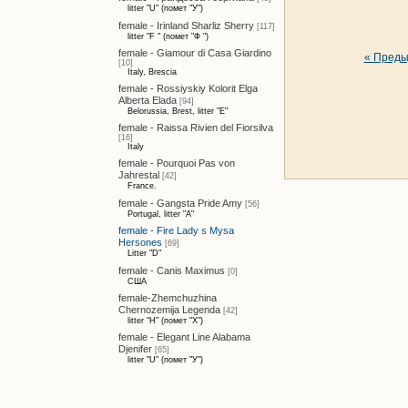
litter "U" (помет "У")
female - Irinland Sharliz Sherry
[117]
litter "F " (помет "Ф ")
female - Giamour di Casa Giardino
« Пред
[10]
Italy, Brescia
female - Rossiyskiy Kolorit Elga
Alberta Elada
[94]
Belorussia, Brest, litter "E"
female - Raissa Rivien del Fiorsilva
[16]
Italy
female - Pourquoi Pas von
Jahrestal
[42]
France.
female - Gangsta Pride Amy
[56]
Portugal, litter "A"
female - Fire Lady s Mysa
Hersones
[69]
Litter "D"
female - Canis Maximus
[0]
США
female-Zhemchuzhina
Chernozemija Legenda
[42]
litter "H" (помет "Х")
female - Elegant Line Alabama
Djenifer
[65]
litter "U" (помет "У")