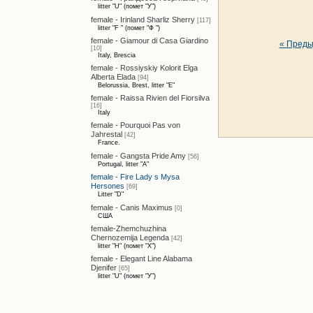
litter "U" (помет "У")
female - Irinland Sharliz Sherry
[117]
litter "F " (помет "Ф ")
female - Giamour di Casa Giardino
« Пред
[10]
Italy, Brescia
female - Rossiyskiy Kolorit Elga
Alberta Elada
[94]
Belorussia, Brest, litter "E"
female - Raissa Rivien del Fiorsilva
[16]
Italy
female - Pourquoi Pas von
Jahrestal
[42]
France.
female - Gangsta Pride Amy
[56]
Portugal, litter "A"
female - Fire Lady s Mysa
Hersones
[69]
Litter "D"
female - Canis Maximus
[0]
США
female-Zhemchuzhina
Chernozemija Legenda
[42]
litter "H" (помет "Х")
female - Elegant Line Alabama
Djenifer
[65]
litter "U" (помет "У")