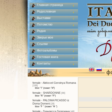
Главная страница
Родословная
Выставки
Потомство
Родня
Зверье мое
Ссылки
Фотоальбомы
Гостевая книга
Контакты
female - Aleksvel Geroinya Romana
[106]
litter "I" (помет "И")
female - SHARDONNE
[86]
litter "R" (помет "Р")
female - PALOMA PICASSO iz
Doma Domeni
[28]
litter "F " (помет "Ф ")
female - Грандесса Георгиана
[48]