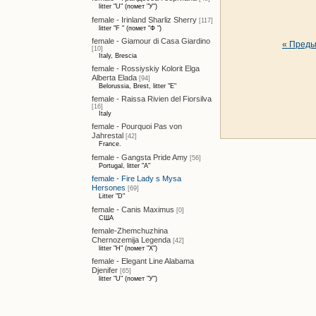
litter "U" (помет "У")
female - Irinland Sharliz Sherry
[117]
litter "F " (помет "Ф ")
female - Giamour di Casa Giardino
« Пред
[10]
Italy, Brescia
female - Rossiyskiy Kolorit Elga
Alberta Elada
[94]
Belorussia, Brest, litter "E"
female - Raissa Rivien del Fiorsilva
[16]
Italy
female - Pourquoi Pas von
Jahrestal
[42]
France.
female - Gangsta Pride Amy
[56]
Portugal, litter "A"
female - Fire Lady s Mysa
Hersones
[69]
Litter "D"
female - Canis Maximus
[0]
США
female-Zhemchuzhina
Chernozemija Legenda
[42]
litter "H" (помет "Х")
female - Elegant Line Alabama
Djenifer
[65]
litter "U" (помет "У")