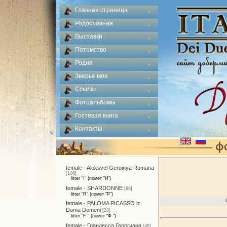
Главная страница
Родословная
Выставки
Потомство
Родня
Зверье мое
Ссылки
Фотоальбомы
Гостевая книга
Контакты
female - Aleksvel Geroinya Romana
[106]
litter "I" (помет "И")
female - SHARDONNE
[86]
litter "R" (помет "Р")
female - PALOMA PICASSO iz
Doma Domeni
[28]
litter "F " (помет "Ф ")
female - Грандесса Георгиана
[48]