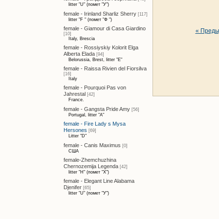
litter "U" (помет "У")
female - Irinland Sharliz Sherry
[117]
litter "F " (помет "Ф ")
female - Giamour di Casa Giardino
« Пред
[10]
Italy, Brescia
female - Rossiyskiy Kolorit Elga
Alberta Elada
[94]
Belorussia, Brest, litter "E"
female - Raissa Rivien del Fiorsilva
[16]
Italy
female - Pourquoi Pas von
Jahrestal
[42]
France.
female - Gangsta Pride Amy
[56]
Portugal, litter "A"
female - Fire Lady s Mysa
Hersones
[69]
Litter "D"
female - Canis Maximus
[0]
США
female-Zhemchuzhina
Chernozemija Legenda
[42]
litter "H" (помет "Х")
female - Elegant Line Alabama
Djenifer
[65]
litter "U" (помет "У")