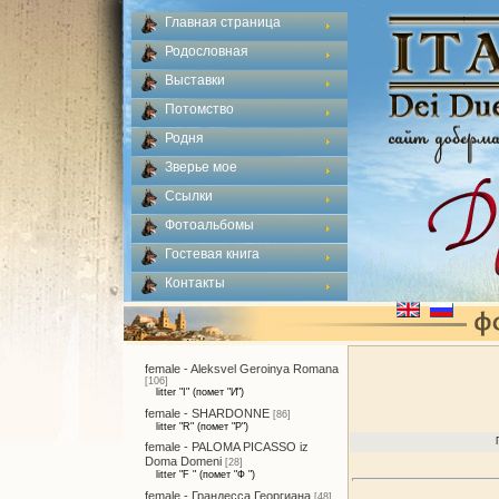
Главная страница
Родословная
Выставки
Потомство
Родня
Зверье мое
Ссылки
Фотоальбомы
Гостевая книга
Контакты
female - Aleksvel Geroinya Romana
[106]
litter "I" (помет "И")
female - SHARDONNE
[86]
litter "R" (помет "Р")
female - PALOMA PICASSO iz
Doma Domeni
[28]
litter "F " (помет "Ф ")
female - Грандесса Георгиана
[48]