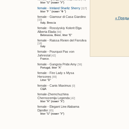
litter "U" (помет "У")
female - Irinland Sharliz Sherry
[117]
litter "F " (помет "Ф ")
female - Giamour di Casa Giardino
« Пред
[10]
Italy, Brescia
female - Rossiyskiy Kolorit Elga
Alberta Elada
[94]
Belorussia, Brest, litter "E"
female - Raissa Rivien del Fiorsilva
[16]
Italy
female - Pourquoi Pas von
Jahrestal
[42]
France.
female - Gangsta Pride Amy
[56]
Portugal, litter "A"
female - Fire Lady s Mysa
Hersones
[69]
Litter "D"
female - Canis Maximus
[0]
США
female-Zhemchuzhina
Chernozemija Legenda
[42]
litter "H" (помет "Х")
female - Elegant Line Alabama
Djenifer
[65]
litter "U" (помет "У")