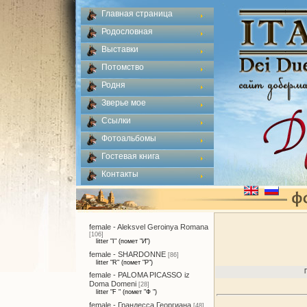
Главная страница
Родословная
Выставки
Потомство
Родня
Зверье мое
Ссылки
Фотоальбомы
Гостевая книга
Контакты
female - Aleksvel Geroinya Romana
[106]
litter "I" (помет "И")
female - SHARDONNE
[86]
litter "R" (помет "Р")
female - PALOMA PICASSO iz
Doma Domeni
[28]
litter "F " (помет "Ф ")
female - Грандесса Георгиана
[48]