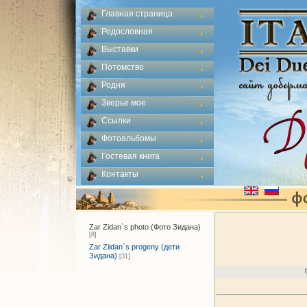
Главная страница
Родословная
Выставки
Потомство
Родня
Зверье мое
Ссылки
Фотоальбомы
Гостевая книга
Контакты
Zar Zidan`s photo (Фото Зидана)
[8]
Zar Ziidan`s progeny (дети
Зидана)
[31]