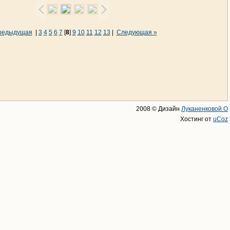
редыдущая
|
3
4
5
6
7
[
8
]
9
10
11
12
13
|
Следующая »
2008 © Дизайн
Луканенковой О
Хостинг от
uCoz