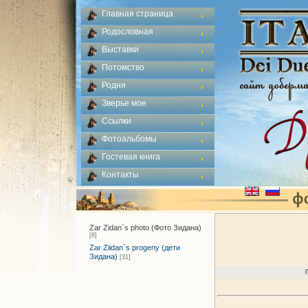
Главная страница
Родословная
Выставки
Потомство
Родня
Зверье мое
Ссылки
Фотоальбомы
Гостевая книга
Контакты
Zar Zidan`s photo (Фото Зидана)
[8]
Zar Ziidan`s progeny (дети
Зидана)
[31]