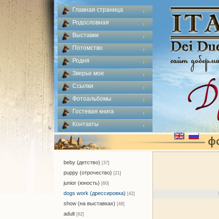
Главная страница
Родословная
Выставки
Потомство
Родня
Зверье мое
Ссылки
Фотоальбомы
Гостевая книга
Контакты
beby (детство)
[37]
puppy (отрочество)
[21]
junior (юность)
[60]
dogs work (дрессировка)
[42]
show (на выставках)
[48]
adult
[62]