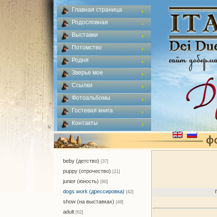
Главная страница
Родословная
Выставки
Потомство
Родня
Зверье мое
Ссылки
Фотоальбомы
Гостевая книга
Контакты
beby (детство)
[37]
puppy (отрочество)
[21]
junior (юность)
[60]
dogs work (дрессировка)
[42]
show (на выставках)
[48]
adult
[62]