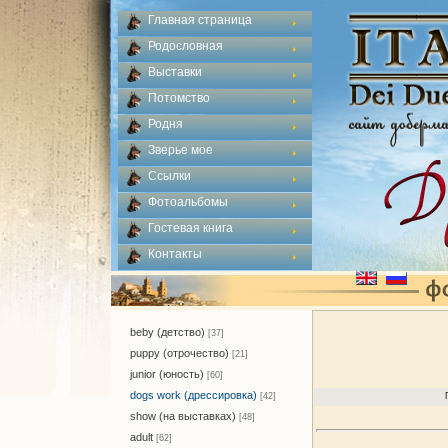
Главная страница
Родословная
Выставки
Потомство
Родня
Зверье мое
Ссылки
Фотоальбомы
Гостевая книга
Контакты
beby (детство)
[37]
puppy (отрочество)
[21]
junior (юность)
[60]
dogs work (дрессировка)
[42]
show (на выставках)
[48]
adult
[62]