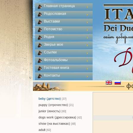
Главная страница
Родословная
Выставки
Потомство
Родня
Зверье мое
Ссылки
Фотоальбомы
Гостевая книга
Контакты
beby (детство)
[37]
puppy (отрочество)
[21]
junior (юность)
[60]
dogs work (дрессировка)
[42]
show (на выставках)
[48]
adult
[62]