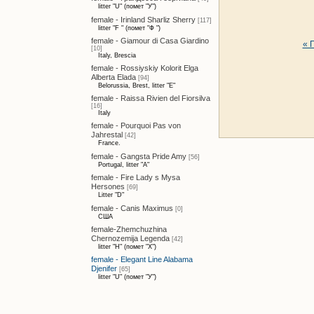
litter "U" (помет "У")
female - Irinland Sharliz Sherry
[117]
litter "F " (помет "Ф ")
female - Giamour di Casa Giardino
« 
[10]
Italy, Brescia
female - Rossiyskiy Kolorit Elga
Alberta Elada
[94]
Belorussia, Brest, litter "E"
female - Raissa Rivien del Fiorsilva
[16]
Italy
female - Pourquoi Pas von
Jahrestal
[42]
France.
female - Gangsta Pride Amy
[56]
Portugal, litter "A"
female - Fire Lady s Mysa
Hersones
[69]
Litter "D"
female - Canis Maximus
[0]
США
female-Zhemchuzhina
Chernozemija Legenda
[42]
litter "H" (помет "Х")
female - Elegant Line Alabama
Djenifer
[65]
litter "U" (помет "У")