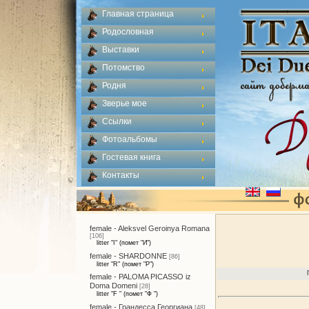
Главная страница
Родословная
Выставки
Потомство
Родня
Зверье мое
Ссылки
Фотоальбомы
Гостевая книга
Контакты
female - Aleksvel Geroinya Romana
[106]
litter "I" (помет "И")
female - SHARDONNE
[86]
litter "R" (помет "Р")
female - PALOMA PICASSO iz
Doma Domeni
[28]
litter "F " (помет "Ф ")
female - Грандесса Георгиана
[48]