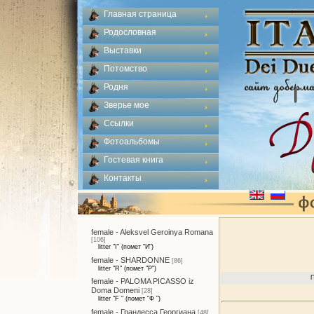
Главная страница
Родословная
Выставки
Потомство
Родня
Зверье мое
Ссылки
Фотоальбомы
Гостевая книга
Контакты
female - Aleksvel Geroinya Romana
[106]
litter "I" (помет "И")
female - SHARDONNE
[86]
litter "R" (помет "Р")
П
female - PALOMA PICASSO iz
Doma Domeni
[28]
litter "F " (помет "Ф ")
female - Грандесса Георгиана
[48]