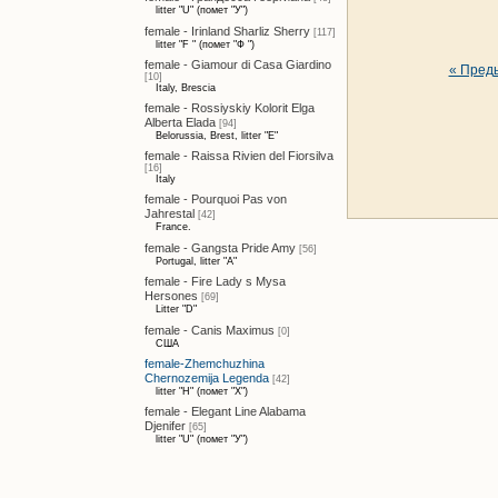
litter "U" (помет "У")
female - Irinland Sharliz Sherry
[117]
litter "F " (помет "Ф ")
female - Giamour di Casa Giardino
« Пред
[10]
Italy, Brescia
female - Rossiyskiy Kolorit Elga
Alberta Elada
[94]
Belorussia, Brest, litter "E"
female - Raissa Rivien del Fiorsilva
[16]
Italy
female - Pourquoi Pas von
Jahrestal
[42]
France.
female - Gangsta Pride Amy
[56]
Portugal, litter "A"
female - Fire Lady s Mysa
Hersones
[69]
Litter "D"
female - Canis Maximus
[0]
США
female-Zhemchuzhina
Chernozemija Legenda
[42]
litter "H" (помет "Х")
female - Elegant Line Alabama
Djenifer
[65]
litter "U" (помет "У")