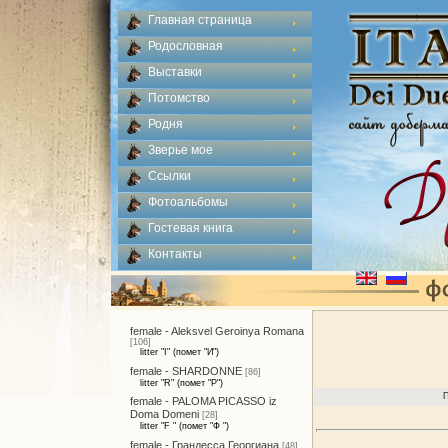
Главная страница
Родословная
Выставки
Потомство
Родня
Зверье мое
Ссылки
Фотоальбомы
Гостевая книга
Контакты
female - Aleksvel Geroinya Romana
[106]
litter "I" (помет "И")
female - SHARDONNE
[86]
litter "R" (помет "Р")
П
female - PALOMA PICASSO iz
Doma Domeni
[28]
litter "F " (помет "Ф ")
female - Грандесса Георгиана
[48]