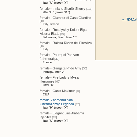
litter "U" (помет "У")
female - Irinland Sharliz Sherry
[117]
litter "F " (помет "Ф ")
female - Giamour di Casa Giardino
« Пред
[10]
Italy, Brescia
female - Rossiyskiy Kolorit Elga
Alberta Elada
[94]
Belorussia, Brest, litter "E"
female - Raissa Rivien del Fiorsilva
[16]
Italy
female - Pourquoi Pas von
Jahrestal
[42]
France.
female - Gangsta Pride Amy
[56]
Portugal, litter "A"
female - Fire Lady s Mysa
Hersones
[69]
Litter "D"
female - Canis Maximus
[0]
США
female-Zhemchuzhina
Chernozemija Legenda
[42]
litter "H" (помет "Х")
female - Elegant Line Alabama
Djenifer
[65]
litter "U" (помет "У")