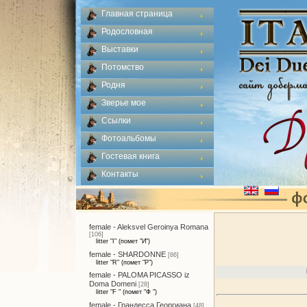
Главная страница
Родословная
Выставки
Потомство
Родня
Зверье мое
Ссылки
Фотоальбомы
Гостевая книга
Контакты
female - Aleksvel Geroinya Romana
[106]
litter "I" (помет "И")
female - SHARDONNE
[86]
litter "R" (помет "Р")
female - PALOMA PICASSO iz
Doma Domeni
[28]
litter "F " (помет "Ф ")
female - Грандесса Георгиана
[48]