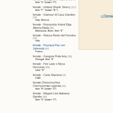
litter "U" (помет "У")
female - Irinland Sharliz Sherry
[117]
litter "F " (помет "Ф ")
female - Giamour di Casa Giardino
« Пред
[10]
Italy, Brescia
female - Rossiyskiy Kolorit Elga
Alberta Elada
[94]
Belorussia, Brest, litter "E"
female - Raissa Rivien del Fiorsilva
[16]
Italy
female - Pourquoi Pas von
Jahrestal
[42]
France.
female - Gangsta Pride Amy
[56]
Portugal, litter "A"
female - Fire Lady s Mysa
Hersones
[69]
Litter "D"
female - Canis Maximus
[0]
США
female-Zhemchuzhina
Chernozemija Legenda
[42]
litter "H" (помет "Х")
female - Elegant Line Alabama
Djenifer
[65]
litter "U" (помет "У")