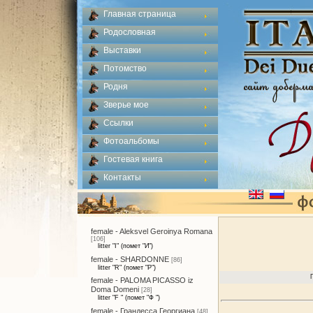
Главная страница
Родословная
Выставки
Потомство
Родня
Зверье мое
Ссылки
Фотоальбомы
Гостевая книга
Контакты
female - Aleksvel Geroinya Romana
[106]
litter "I" (помет "И")
female - SHARDONNE
[86]
litter "R" (помет "Р")
female - PALOMA PICASSO iz
Doma Domeni
[28]
litter "F " (помет "Ф ")
female - Грандесса Георгиана
[48]