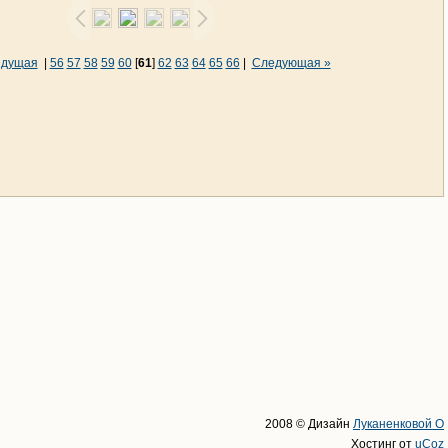
ыдущая
|
56
57
58
59
60
[
61
]
62
63
64
65
66
|
Следующая »
2008 © Дизайн
Луканенковой О
Хостинг от
uCoz