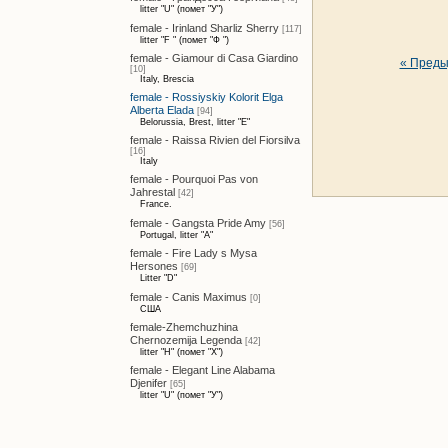
litter "U" (помет "У")
female - Irinland Sharliz Sherry
[117]
litter "F " (помет "Ф ")
female - Giamour di Casa Giardino
« Пред
[10]
Italy, Brescia
female - Rossiyskiy Kolorit Elga
Alberta Elada
[94]
Belorussia, Brest, litter "E"
female - Raissa Rivien del Fiorsilva
[16]
Italy
female - Pourquoi Pas von
Jahrestal
[42]
France.
female - Gangsta Pride Amy
[56]
Portugal, litter "A"
female - Fire Lady s Mysa
Hersones
[69]
Litter "D"
female - Canis Maximus
[0]
США
female-Zhemchuzhina
Chernozemija Legenda
[42]
litter "H" (помет "Х")
female - Elegant Line Alabama
Djenifer
[65]
litter "U" (помет "У")