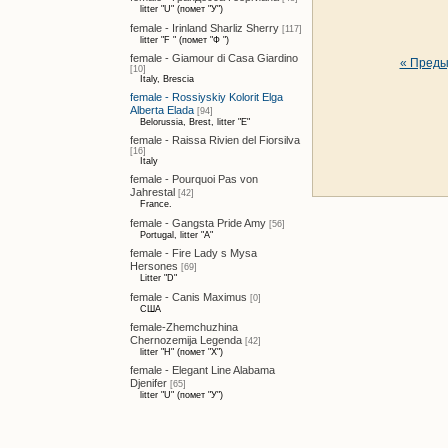
litter "U" (помет "У")
female - Irinland Sharliz Sherry
[117]
litter "F " (помет "Ф ")
female - Giamour di Casa Giardino
« Пред
[10]
Italy, Brescia
female - Rossiyskiy Kolorit Elga
Alberta Elada
[94]
Belorussia, Brest, litter "E"
female - Raissa Rivien del Fiorsilva
[16]
Italy
female - Pourquoi Pas von
Jahrestal
[42]
France.
female - Gangsta Pride Amy
[56]
Portugal, litter "A"
female - Fire Lady s Mysa
Hersones
[69]
Litter "D"
female - Canis Maximus
[0]
США
female-Zhemchuzhina
Chernozemija Legenda
[42]
litter "H" (помет "Х")
female - Elegant Line Alabama
Djenifer
[65]
litter "U" (помет "У")