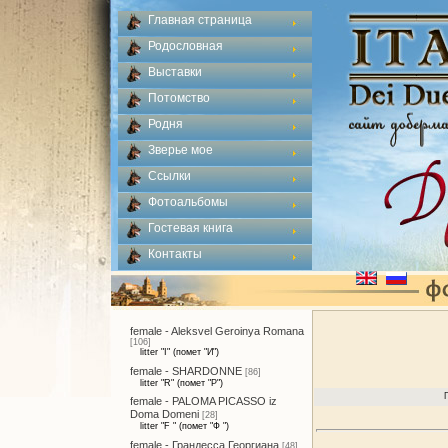
Главная страница
Родословная
Выставки
Потомство
Родня
Зверье мое
Ссылки
Фотоальбомы
Гостевая книга
Контакты
female - Aleksvel Geroinya Romana
[106]
litter "I" (помет "И")
female - SHARDONNE
[86]
litter "R" (помет "Р")
female - PALOMA PICASSO iz
Doma Domeni
[28]
litter "F " (помет "Ф ")
female - Грандесса Георгиана
[48]