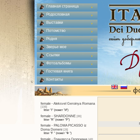
Главная страница
Родословная
Выставки
Потомство
Родня
Зверье мое
Ссылки
Фотоальбомы
Гостевая книга
Контакты
female - Aleksvel Geroinya Romana
[106]
litter "I" (помет "И")
female - SHARDONNE
[86]
litter "R" (помет "Р")
female - PALOMA PICASSO iz
Doma Domeni
[28]
litter "F " (помет "Ф ")
female - Грандесса Георгиана
[48]