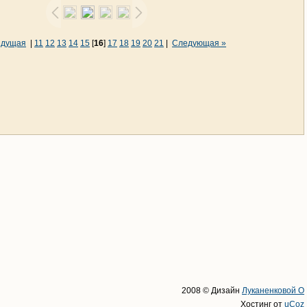
ыдущая
|
11
12
13
14
15
[
16
]
17
18
19
20
21
|
Следующая »
2008 © Дизайн
Луканенковой О
Хостинг от
uCoz