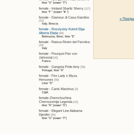
litter "U" (помет "У")
female - Irinland Sharliz Sherry
[117]
litter "F " (помет "Ф ")
female - Giamour di Casa Giardino
« Пред
[10]
Italy, Brescia
female - Rossiyskiy Kolorit Elga
Alberta Elada
[94]
Belorussia, Brest, litter "E"
female - Raissa Rivien del Fiorsilva
[16]
Italy
female - Pourquoi Pas von
Jahrestal
[42]
France.
female - Gangsta Pride Amy
[56]
Portugal, litter "A"
female - Fire Lady s Mysa
Hersones
[69]
Litter "D"
female - Canis Maximus
[0]
США
female-Zhemchuzhina
Chernozemija Legenda
[42]
litter "H" (помет "Х")
female - Elegant Line Alabama
Djenifer
[65]
litter "U" (помет "У")