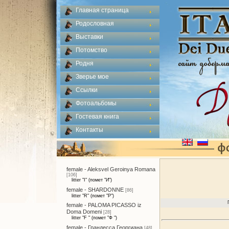
Главная страница
Родословная
Выставки
Потомство
Родня
Зверье мое
Ссылки
Фотоальбомы
Гостевая книга
Контакты
female - Aleksvel Geroinya Romana
[106]
litter "I" (помет "И")
female - SHARDONNE
[86]
litter "R" (помет "Р")
female - PALOMA PICASSO iz
Doma Domeni
[28]
litter "F " (помет "Ф ")
female - Грандесса Георгиана
[48]