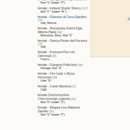
litter "U" (помет "У")
female - Irinland Sharliz Sherry
[117]
litter "F " (помет "Ф ")
female - Giamour di Casa Giardino
«
[10]
Italy, Brescia
female - Rossiyskiy Kolorit Elga
Alberta Elada
[94]
Belorussia, Brest, litter "E"
female - Raissa Rivien del Fiorsilva
[16]
Italy
female - Pourquoi Pas von
Jahrestal
[42]
France.
female - Gangsta Pride Amy
[56]
Portugal, litter "A"
female - Fire Lady s Mysa
Hersones
[69]
Litter "D"
female - Canis Maximus
[0]
США
female-Zhemchuzhina
Chernozemija Legenda
[42]
litter "H" (помет "Х")
female - Elegant Line Alabama
Djenifer
[65]
litter "U" (помет "У")