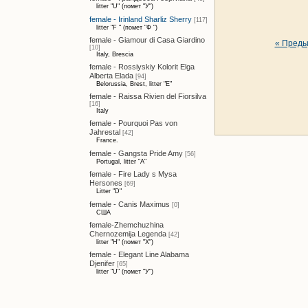
litter "U" (помет "У")
female - Irinland Sharliz Sherry
[117]
litter "F " (помет "Ф ")
female - Giamour di Casa Giardino
« Пред
[10]
Italy, Brescia
female - Rossiyskiy Kolorit Elga
Alberta Elada
[94]
Belorussia, Brest, litter "E"
female - Raissa Rivien del Fiorsilva
[16]
Italy
female - Pourquoi Pas von
Jahrestal
[42]
France.
female - Gangsta Pride Amy
[56]
Portugal, litter "A"
female - Fire Lady s Mysa
Hersones
[69]
Litter "D"
female - Canis Maximus
[0]
США
female-Zhemchuzhina
Chernozemija Legenda
[42]
litter "H" (помет "Х")
female - Elegant Line Alabama
Djenifer
[65]
litter "U" (помет "У")