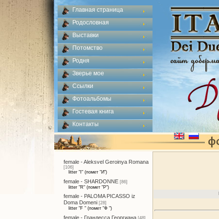
Главная страница
Родословная
Выставки
Потомство
Родня
Зверье мое
Ссылки
Фотоальбомы
Гостевая книга
Контакты
female - Aleksvel Geroinya Romana
[106]
litter "I" (помет "И")
female - SHARDONNE
[86]
litter "R" (помет "Р")
female - PALOMA PICASSO iz
Doma Domeni
[28]
litter "F " (помет "Ф ")
female - Грандесса Георгиана
[48]