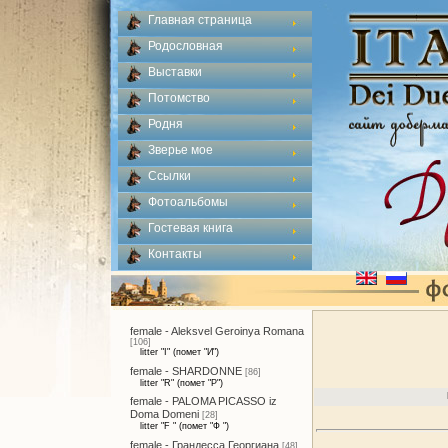
Главная страница
Родословная
Выставки
Потомство
Родня
Зверье мое
Ссылки
Фотоальбомы
Гостевая книга
Контакты
female - Aleksvel Geroinya Romana
[106]
litter "I" (помет "И")
female - SHARDONNE
[86]
litter "R" (помет "Р")
female - PALOMA PICASSO iz
Doma Domeni
[28]
litter "F " (помет "Ф ")
female - Грандесса Георгиана
[48]