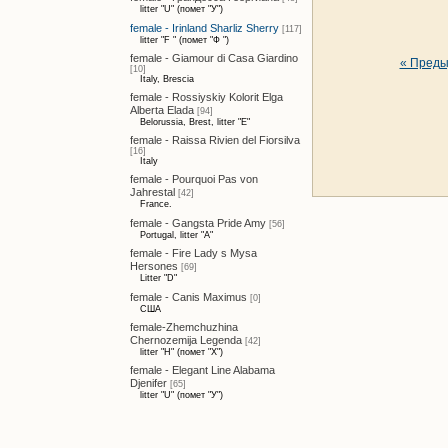
litter "U" (помет "У")
female - Irinland Sharliz Sherry
[117]
litter "F " (помет "Ф ")
female - Giamour di Casa Giardino
« Пред
[10]
Italy, Brescia
female - Rossiyskiy Kolorit Elga
Alberta Elada
[94]
Belorussia, Brest, litter "E"
female - Raissa Rivien del Fiorsilva
[16]
Italy
female - Pourquoi Pas von
Jahrestal
[42]
France.
female - Gangsta Pride Amy
[56]
Portugal, litter "A"
female - Fire Lady s Mysa
Hersones
[69]
Litter "D"
female - Canis Maximus
[0]
США
female-Zhemchuzhina
Chernozemija Legenda
[42]
litter "H" (помет "Х")
female - Elegant Line Alabama
Djenifer
[65]
litter "U" (помет "У")