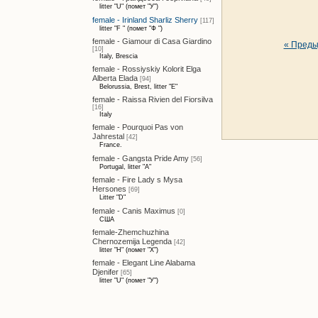
litter "U" (помет "У")
female - Irinland Sharliz Sherry
[117]
litter "F " (помет "Ф ")
female - Giamour di Casa Giardino
« Пред
[10]
Italy, Brescia
female - Rossiyskiy Kolorit Elga
Alberta Elada
[94]
Belorussia, Brest, litter "E"
female - Raissa Rivien del Fiorsilva
[16]
Italy
female - Pourquoi Pas von
Jahrestal
[42]
France.
female - Gangsta Pride Amy
[56]
Portugal, litter "A"
female - Fire Lady s Mysa
Hersones
[69]
Litter "D"
female - Canis Maximus
[0]
США
female-Zhemchuzhina
Chernozemija Legenda
[42]
litter "H" (помет "Х")
female - Elegant Line Alabama
Djenifer
[65]
litter "U" (помет "У")