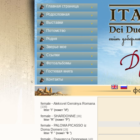
Главная страница
Родословная
Выставки
Потомство
Родня
Зверье мое
Ссылки
Фотоальбомы
Гостевая книга
Контакты
female - Aleksvel Geroinya Romana
[106]
litter "I" (помет "И")
female - SHARDONNE
[86]
litter "R" (помет "Р")
female - PALOMA PICASSO iz
Doma Domeni
[28]
litter "F " (помет "Ф ")
female - Грандесса Георгиана
[48]