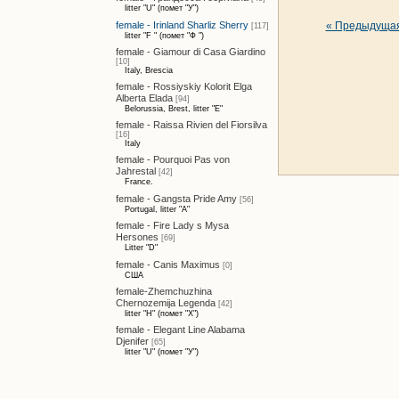
litter "U" (помет "У")
« Предыдуща
female - Irinland Sharliz Sherry
[117]
litter "F " (помет "Ф ")
female - Giamour di Casa Giardino
[10]
Italy, Brescia
female - Rossiyskiy Kolorit Elga
Alberta Elada
[94]
Belorussia, Brest, litter "E"
female - Raissa Rivien del Fiorsilva
[16]
Italy
female - Pourquoi Pas von
Jahrestal
[42]
France.
female - Gangsta Pride Amy
[56]
Portugal, litter "A"
female - Fire Lady s Mysa
Hersones
[69]
Litter "D"
female - Canis Maximus
[0]
США
female-Zhemchuzhina
Chernozemija Legenda
[42]
litter "H" (помет "Х")
female - Elegant Line Alabama
Djenifer
[65]
litter "U" (помет "У")