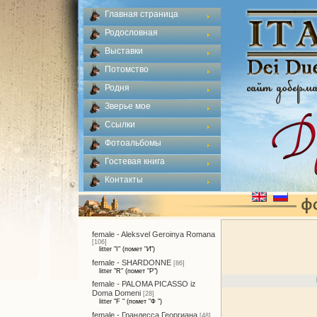
Главная страница
Родословная
Выставки
Потомство
Родня
Зверье мое
Ссылки
Фотоальбомы
Гостевая книга
Контакты
female - Aleksvel Geroinya Romana
[106]
litter "I" (помет "И")
female - SHARDONNE
[86]
litter "R" (помет "Р")
female - PALOMA PICASSO iz
Doma Domeni
[28]
litter "F " (помет "Ф ")
female - Грандесса Георгиана
[48]