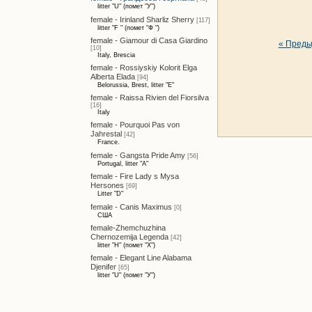
litter "U" (помет "У")
female - Irinland Sharliz Sherry
[117]
litter "F " (помет "Ф ")
female - Giamour di Casa Giardino
« Пред
[10]
Italy, Brescia
female - Rossiyskiy Kolorit Elga
Alberta Elada
[94]
Belorussia, Brest, litter "E"
female - Raissa Rivien del Fiorsilva
[16]
Italy
female - Pourquoi Pas von
Jahrestal
[42]
France.
female - Gangsta Pride Amy
[56]
Portugal, litter "A"
female - Fire Lady s Mysa
Hersones
[69]
Litter "D"
female - Canis Maximus
[0]
США
female-Zhemchuzhina
Chernozemija Legenda
[42]
litter "H" (помет "Х")
female - Elegant Line Alabama
Djenifer
[65]
litter "U" (помет "У")