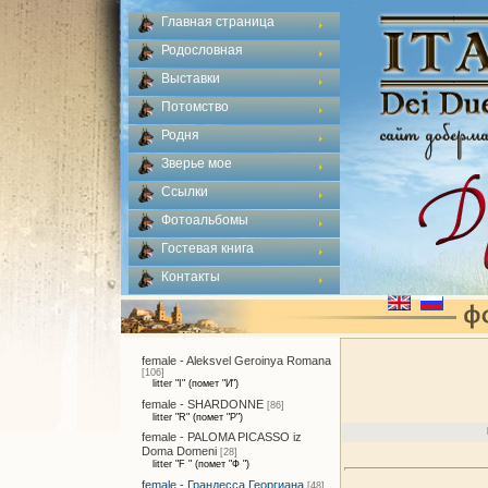
Главная страница
Родословная
Выставки
Потомство
Родня
Зверье мое
Ссылки
Фотоальбомы
Гостевая книга
Контакты
female - Aleksvel Geroinya Romana
[106]
litter "I" (помет "И")
female - SHARDONNE
[86]
litter "R" (помет "Р")
female - PALOMA PICASSO iz
Doma Domeni
[28]
litter "F " (помет "Ф ")
female - Грандесса Георгиана
[48]