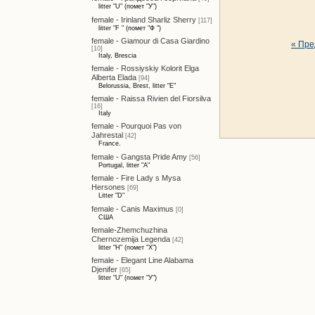
litter "U" (помет "У")
female - Irinland Sharliz Sherry
[117]
litter "F " (помет "Ф ")
female - Giamour di Casa Giardino
« Пр
[10]
Italy, Brescia
female - Rossiyskiy Kolorit Elga
Alberta Elada
[94]
Belorussia, Brest, litter "E"
female - Raissa Rivien del Fiorsilva
[16]
Italy
female - Pourquoi Pas von
Jahrestal
[42]
France.
female - Gangsta Pride Amy
[56]
Portugal, litter "A"
female - Fire Lady s Mysa
Hersones
[69]
Litter "D"
female - Canis Maximus
[0]
США
female-Zhemchuzhina
Chernozemija Legenda
[42]
litter "H" (помет "Х")
female - Elegant Line Alabama
Djenifer
[65]
litter "U" (помет "У")