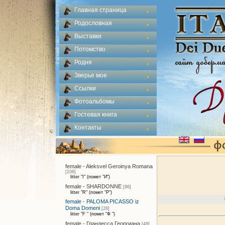
Главная страница
Родословная
Выставки
Потомство
Родня
Зверье мое
Ссылки
Фотоальбомы
Гостевая книга
Контакты
female - Aleksvel Geroinya Romana
[106]
litter "I" (помет "И")
female - SHARDONNE
[86]
litter "R" (помет "Р")
female - PALOMA PICASSO iz
Doma Domeni
[28]
litter "F " (помет "Ф ")
female - Грандесса Георгиана
[48]