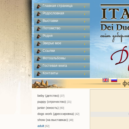
Главная страница
Родословная
Выставки
Потомство
Родня
Зверье мое
Ссылки
Фотоальбомы
Гостевая книга
Контакты
beby (детство)
[37]
puppy (отрочество)
[21]
junior (юность)
[60]
dogs work (дрессировка)
[42]
show (на выставках)
[48]
adult
[62]