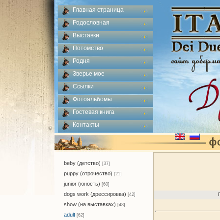
Главная страница
Родословная
Выставки
Потомство
Родня
Зверье мое
Ссылки
Фотоальбомы
Гостевая книга
Контакты
beby (детство)
[37]
puppy (отрочество)
[21]
junior (юность)
[60]
dogs work (дрессировка)
[42]
show (на выставках)
[48]
adult
[62]