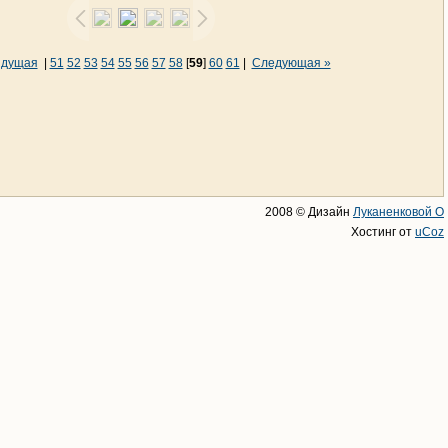
ыдущая
|
51
52
53
54
55
56
57
58
[
59
]
60
61
|
Следующая »
2008 © Дизайн
Луканенковой О
Хостинг от
uCoz