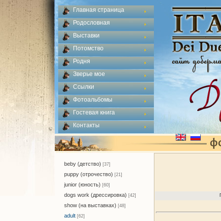
Главная страница
Родословная
Выставки
Потомство
Родня
Зверье мое
Ссылки
Фотоальбомы
Гостевая книга
Контакты
beby (детство)
[37]
puppy (отрочество)
[21]
junior (юность)
[60]
dogs work (дрессировка)
[42]
show (на выставках)
[48]
adult
[62]