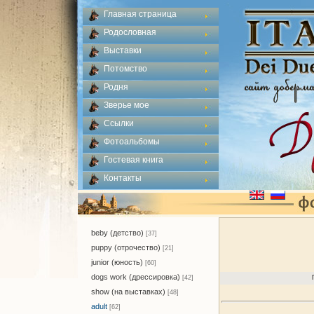
Главная страница
Родословная
Выставки
Потомство
Родня
Зверье мое
Ссылки
Фотоальбомы
Гостевая книга
Контакты
beby (детство)
[37]
puppy (отрочество)
[21]
junior (юность)
[60]
dogs work (дрессировка)
[42]
show (на выставках)
[48]
adult
[62]