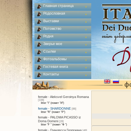
Главная страница
Родословная
Выставки
Потомство
Родня
Зверье мое
Ссылки
Фотоальбомы
Гостевая книга
Контакты
female - Aleksvel Geroinya Romana
[106]
litter "I" (помет "И")
female - SHARDONNE
[86]
litter "R" (помет "Р")
female - PALOMA PICASSO iz
Doma Domeni
[28]
litter "F " (помет "Ф ")
female - Грандесса Георгиана
[48]