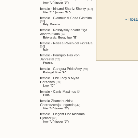
litter "U" (помет "У")
female - Irinland Sharliz Sherry
[117]
litter "F " (помет "Ф ")
female - Giamour di Casa Giardino
« Пре
[10]
Italy, Brescia
female - Rossiyskiy Kolorit Elga
Alberta Elada
[94]
Belorussia, Brest, litter "E"
female - Raissa Rivien del Fiorsilva
[16]
Italy
female - Pourquoi Pas von
Jahrestal
[42]
France.
female - Gangsta Pride Amy
[56]
Portugal, litter "A"
female - Fire Lady s Mysa
Hersones
[69]
Litter "D"
female - Canis Maximus
[0]
США
female-Zhemchuzhina
Chernozemija Legenda
[42]
litter "H" (помет "Х")
female - Elegant Line Alabama
Djenifer
[65]
litter "U" (помет "У")