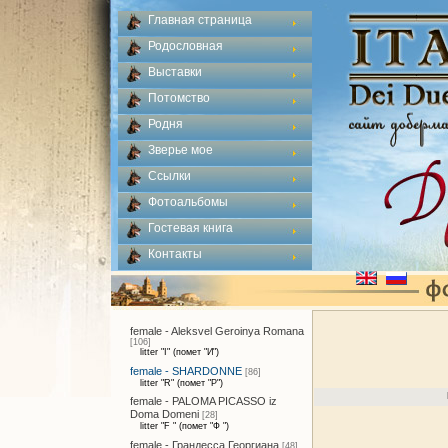
Главная страница
Родословная
Выставки
Потомство
Родня
Зверье мое
Ссылки
Фотоальбомы
Гостевая книга
Контакты
female - Aleksvel Geroinya Romana
[106]
litter "I" (помет "И")
female - SHARDONNE
[86]
litter "R" (помет "Р")
female - PALOMA PICASSO iz
Doma Domeni
[28]
litter "F " (помет "Ф ")
female - Грандесса Георгиана
[48]