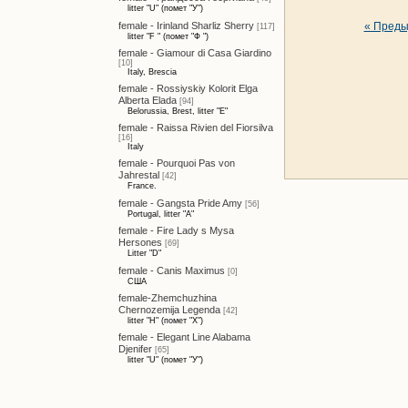
litter "U" (помет "У")
« Пред
female - Irinland Sharliz Sherry
[117]
litter "F " (помет "Ф ")
female - Giamour di Casa Giardino
[10]
Italy, Brescia
female - Rossiyskiy Kolorit Elga
Alberta Elada
[94]
Belorussia, Brest, litter "E"
female - Raissa Rivien del Fiorsilva
[16]
Italy
female - Pourquoi Pas von
Jahrestal
[42]
France.
female - Gangsta Pride Amy
[56]
Portugal, litter "A"
female - Fire Lady s Mysa
Hersones
[69]
Litter "D"
female - Canis Maximus
[0]
США
female-Zhemchuzhina
Chernozemija Legenda
[42]
litter "H" (помет "Х")
female - Elegant Line Alabama
Djenifer
[65]
litter "U" (помет "У")