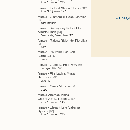
litter "U" (помет "У")
female - Irinland Sharliz Sherry
[117]
litter "F " (помет "Ф ")
female - Giamour di Casa Giardino
« Пред
[10]
Italy, Brescia
female - Rossiyskiy Kolorit Elga
Alberta Elada
[94]
Belorussia, Brest, litter "E"
female - Raissa Rivien del Fiorsilva
[16]
Italy
female - Pourquoi Pas von
Jahrestal
[42]
France.
female - Gangsta Pride Amy
[56]
Portugal, litter "A"
female - Fire Lady s Mysa
Hersones
[69]
Litter "D"
female - Canis Maximus
[0]
США
female-Zhemchuzhina
Chernozemija Legenda
[42]
litter "H" (помет "Х")
female - Elegant Line Alabama
Djenifer
[65]
litter "U" (помет "У")