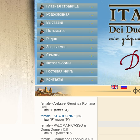
Главная страница
Родословная
Выставки
Потомство
Родня
Зверье мое
Ссылки
Фотоальбомы
Гостевая книга
Контакты
female - Aleksvel Geroinya Romana
[106]
litter "I" (помет "И")
female - SHARDONNE
[86]
litter "R" (помет "Р")
female - PALOMA PICASSO iz
Doma Domeni
[28]
litter "F " (помет "Ф ")
female - Грандесса Георгиана
[48]