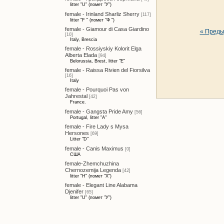
litter "U" (помет "У")
female - Irinland Sharliz Sherry
[117]
litter "F " (помет "Ф ")
female - Giamour di Casa Giardino
« Пред
[10]
Italy, Brescia
female - Rossiyskiy Kolorit Elga
Alberta Elada
[94]
Belorussia, Brest, litter "E"
female - Raissa Rivien del Fiorsilva
[16]
Italy
female - Pourquoi Pas von
Jahrestal
[42]
France.
female - Gangsta Pride Amy
[56]
Portugal, litter "A"
female - Fire Lady s Mysa
Hersones
[69]
Litter "D"
female - Canis Maximus
[0]
США
female-Zhemchuzhina
Chernozemija Legenda
[42]
litter "H" (помет "Х")
female - Elegant Line Alabama
Djenifer
[65]
litter "U" (помет "У")