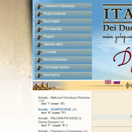
Главная страница
Родословная
Выставки
Потомство
Родня
Зверье мое
Ссылки
Фотоальбомы
Гостевая книга
Контакты
female - Aleksvel Geroinya Romana
[106]
litter "I" (помет "И")
female - SHARDONNE
[86]
litter "R" (помет "Р")
female - PALOMA PICASSO iz
Doma Domeni
[28]
litter "F " (помет "Ф ")
female - Грандесса Георгиана
[48]