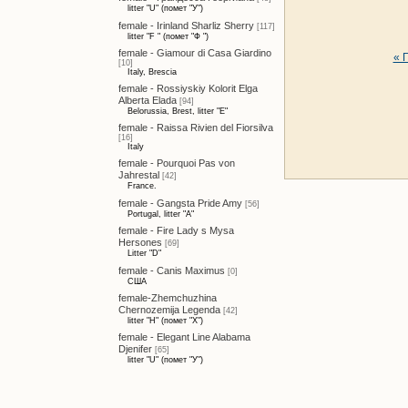
litter "U" (помет "У")
female - Irinland Sharliz Sherry
[117]
litter "F " (помет "Ф ")
female - Giamour di Casa Giardino
« 
[10]
Italy, Brescia
female - Rossiyskiy Kolorit Elga
Alberta Elada
[94]
Belorussia, Brest, litter "E"
female - Raissa Rivien del Fiorsilva
[16]
Italy
female - Pourquoi Pas von
Jahrestal
[42]
France.
female - Gangsta Pride Amy
[56]
Portugal, litter "A"
female - Fire Lady s Mysa
Hersones
[69]
Litter "D"
female - Canis Maximus
[0]
США
female-Zhemchuzhina
Chernozemija Legenda
[42]
litter "H" (помет "Х")
female - Elegant Line Alabama
Djenifer
[65]
litter "U" (помет "У")