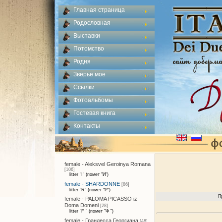
Главная страница
Родословная
Выставки
Потомство
Родня
Зверье мое
Ссылки
Фотоальбомы
Гостевая книга
Контакты
female - Aleksvel Geroinya Romana
[106]
litter "I" (помет "И")
female - SHARDONNE
[86]
litter "R" (помет "Р")
П
female - PALOMA PICASSO iz
Doma Domeni
[28]
litter "F " (помет "Ф ")
female - Грандесса Георгиана
[48]