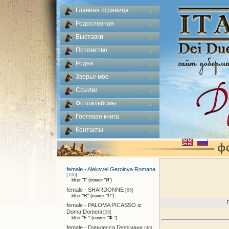
Главная страница
Родословная
Выставки
Потомство
Родня
Зверье мое
Ссылки
Фотоальбомы
Гостевая книга
Контакты
female - Aleksvel Geroinya Romana
[106]
litter "I" (помет "И")
female - SHARDONNE
[86]
litter "R" (помет "Р")
female - PALOMA PICASSO iz
Doma Domeni
[28]
litter "F " (помет "Ф ")
female - Грандесса Георгиана
[48]