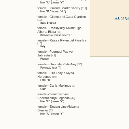
litter "U" (помет "У")
female - Irinland Sharliz Sherry
[117]
litter "F " (помет "Ф ")
female - Giamour di Casa Giardino
« Пред
[10]
Italy, Brescia
female - Rossiyskiy Kolorit Elga
Alberta Elada
[94]
Belorussia, Brest, litter "E"
female - Raissa Rivien del Fiorsilva
[16]
Italy
female - Pourquoi Pas von
Jahrestal
[42]
France.
female - Gangsta Pride Amy
[56]
Portugal, litter "A"
female - Fire Lady s Mysa
Hersones
[69]
Litter "D"
female - Canis Maximus
[0]
США
female-Zhemchuzhina
Chernozemija Legenda
[42]
litter "H" (помет "Х")
female - Elegant Line Alabama
Djenifer
[65]
litter "U" (помет "У")