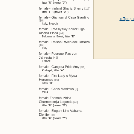
litter "U" (помет "У")
female - Irinland Sharliz Sherry
[117]
litter "F " (помет "Ф ")
female - Giamour di Casa Giardino
« Пред
[10]
Italy, Brescia
female - Rossiyskiy Kolorit Elga
Alberta Elada
[94]
Belorussia, Brest, litter "E"
female - Raissa Rivien del Fiorsilva
[16]
Italy
female - Pourquoi Pas von
Jahrestal
[42]
France.
female - Gangsta Pride Amy
[56]
Portugal, litter "A"
female - Fire Lady s Mysa
Hersones
[69]
Litter "D"
female - Canis Maximus
[0]
США
female-Zhemchuzhina
Chernozemija Legenda
[42]
litter "H" (помет "Х")
female - Elegant Line Alabama
Djenifer
[65]
litter "U" (помет "У")