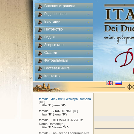
Главная страница
Родословная
Выставки
Потомство
Родня
Зверье мое
Ссылки
Фотоальбомы
Гостевая книга
Контакты
female - Aleksvel Geroinya Romana
[106]
litter "I" (помет "И")
female - SHARDONNE
[86]
litter "R" (помет "Р")
female - PALOMA PICASSO iz
Doma Domeni
[28]
litter "F " (помет "Ф ")
female - Грандесса Георгиана
[48]