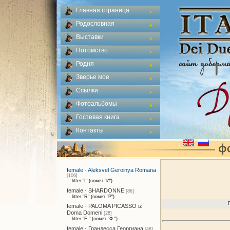
Главная страница
Родословная
Выставки
Потомство
Родня
Зверье мое
Ссылки
Фотоальбомы
Гостевая книга
Контакты
female - Aleksvel Geroinya Romana
[106]
litter "I" (помет "И")
female - SHARDONNE
[86]
litter "R" (помет "Р")
female - PALOMA PICASSO iz
Doma Domeni
[28]
litter "F " (помет "Ф ")
female - Грандесса Георгиана
[48]