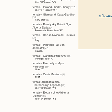
litter "U" (помет "У")
female - Irinland Sharliz Sherry
[117]
litter "F " (помет "Ф ")
female - Giamour di Casa Giardino
« Преды
[10]
Italy, Brescia
female - Rossiyskiy Kolorit Elga
Alberta Elada
[94]
Belorussia, Brest, litter "E"
female - Raissa Rivien del Fiorsilva
[16]
Italy
female - Pourquoi Pas von
Jahrestal
[42]
France.
female - Gangsta Pride Amy
[56]
Portugal, litter "A"
female - Fire Lady s Mysa
Hersones
[69]
Litter "D"
female - Canis Maximus
[0]
США
female-Zhemchuzhina
Chernozemija Legenda
[42]
litter "H" (помет "Х")
female - Elegant Line Alabama
Djenifer
[65]
litter "U" (помет "У")