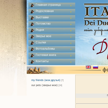
Главная страница
Родословная
Выставки
Потомство
Родня
Зверье мое
Ссылки
Фотоальбомы
Гостевая книга
Контакты
my friends (мои друзья)
[7]
our pets (зверье мое)
[24]