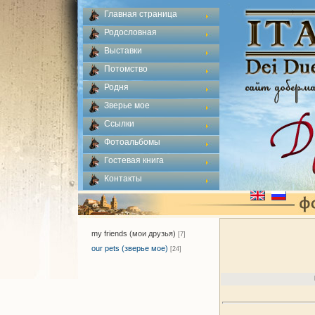
Главная страница
Родословная
Выставки
Потомство
Родня
Зверье мое
Ссылки
Фотоальбомы
Гостевая книга
Контакты
my friends (мои друзья)
[7]
our pets (зверье мое)
[24]